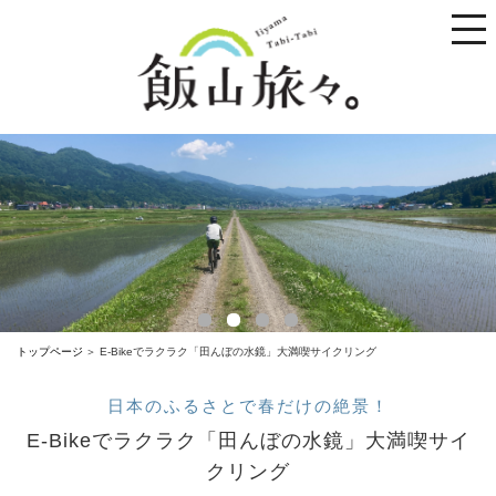
toggle
naviga
トップページ
E-Bikeでラクラク「田んぼの水鏡」大満喫サイクリング
日本のふるさとで春だけの絶景！
E-Bikeでラクラク「田んぼの水鏡」大満喫サイ
クリング