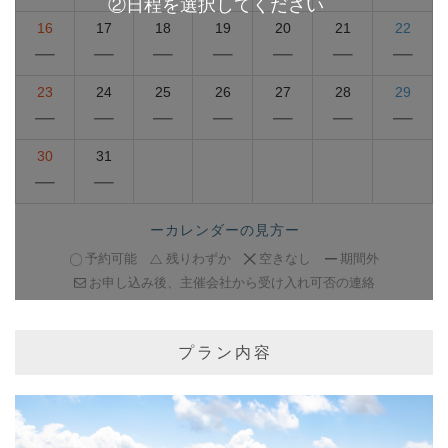
16
17
18
19
20
21
22
23
24
25
26
27
28
29
30
31
ーカレンダーの見方ー
予約可能
残りわずか
空きなし
期間外
お申し込み後、主催会社から受け入れ可否の連絡
プラン内容