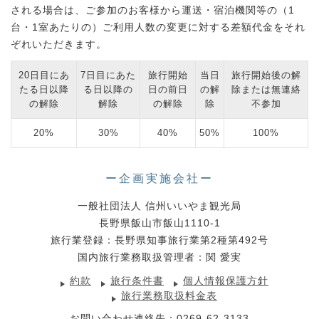
される場合は、ご参加のお客様から運送・宿泊機関等の（1
台・1室あたりの）ご利用人数の変更に対する差額代金をそれ
ぞれいただきます。
20日目にあ
7日目にあた
旅行開始
当日
旅行開始後の解
たる日以降
る日以降の
日の前日
の解
除または無連絡
の解除
解除
の解除
除
不参加
20%
30%
40%
50%
100%
ー企画実施会社ー
一般社団法人 信州いいやま観光局
長野県飯山市飯山1110-1
旅行業登録：長野県知事旅行業第2種第492号
国内旅行業務取扱管理者：関 愛実
約款
旅行条件書
個人情報保護方針
旅行業務取扱料金表
お問い合わせ連絡先：
0269-62-3133