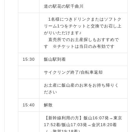
道の駅花の駅千曲川
1名様につきドリンクまたはソフトク
リーム1つをチケットと交換でお召し上
がりいただけます♪
直売所でのお土産探しもおすすめで
す ※チケットは当日のみ有効です
15:30
飯山駅到着
サイクリング終了/自転車返却
お土産に飯山産のお米をお持ち帰りく
ださい
15:40
解散
【新幹線利用の方】飯山16:07発→東京
17:52着/飯山17:03発→金沢18:20着
（→敦賀19:18着）