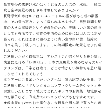
豪雪地帯の雪解け水がはぐくむ春の田んぼの「水鏡」、鏡に
映る空や風景の美しさを体験してみませんか？
長野県飯山市は冬には3～4メートルの雪が積もる程の豪雪
地。その雪の恵みによって得られる水や土壌、日照時間や昼
夜の大きな寒暖差という好条件のため、美味しいお米の産地
としても有名です。稲作の準備のために春には田んぼに水が
張られ、それはまさに鏡のように青い空や白い雲、新緑の
山々を美しく映し出します。この時期限定の絶景をぜひお楽
しみください♪
ご利用いただく自転車は、アシスト力が強く登りも長距離も
快適に走れる「E-BIKE」。日本の原風景を眺めながらのサイ
クリングは、日常とは違う、どこか懐かしい気持ちを思い起
こさせてくれるでしょう。
本ツアーにご参加いただいた方へは、道の駅花の駅千曲川で
ご利用可能な「ドリンクまたはソフトクリームチケット」を
お渡しいたします！地元でとれたキノコやお野菜、地域限定
のお菓子など、直売所でのショッピングもおすすめです。
★飯山産のお米のお土産付き。今日見た田んぼで育ったお米