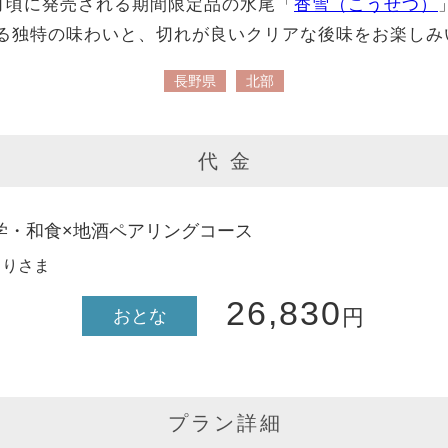
0月頃に発売される期間限定品の水尾「
香雪（こうせつ）
る独特の味わいと、切れが良いクリアな後味をお楽しみ
長野県
北部
代 金
学・和食×地酒ペアリングコース
とりさま
26,830
円
おとな
プラン詳細