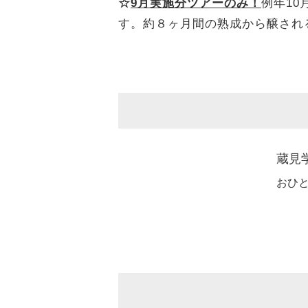
☆
9月実施分ツアーのみ！
例年1
す。約８ヶ月間の熟成から醸され
蔵見
おひ