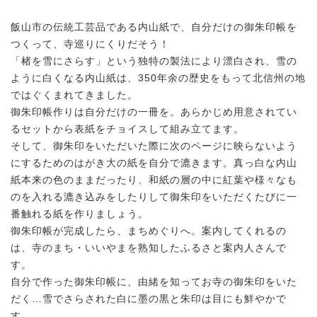
飯山市の伝統工芸品である内山紙で、自分だけの御朱印帳を
つくって、寺巡りにくりだそう！
「楮を雪にさらす」という独特の製法により漂白され、雪の
ように白くなる内山紙は、350年余の歴史をもって北信州の地
ではぐくまれてきました。
御朱印帳作りは自分だけの一冊を。あらかじめ用意されてい
るセットから表紙をチョイスして組み立てます。
そして、御朱印をいただいた際に次のページに映らないよう
にするためのはがき大の紙を自分で漉きます。真っ白な内山
紙本来の色のままだったり、和紙の層の中に紅葉や様々なも
のを入れる漉き込みをしたりして御朱印をいただくたびに一
番触れる紙を作りましょう。
御朱印帳が完成したら、まちめぐりへ。案内してくれるの
は、寺のまち・いいやまを熟知したふるさと案内人さんで
す。
自分で作った御朱印帳に、由緒を知ってお寺の御朱印をいた
だく…雪でさらされた白に墨の黒と朱印は目にも鮮やかで
す。