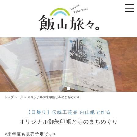
toggle
naviga
トップページ
オリジナル御朱印帳と寺のまちめぐり
【日帰り】伝統工芸品 内山紙で作る
オリジナル御朱印帳と寺のまちめぐり
<来年度も販売予定です>