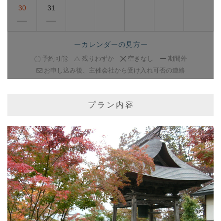
30
31
ーカレンダーの見方ー
予約可能
残りわずか
空きなし
期間外
お申し込み後、主催会社から受け入れ可否の連絡
プラン内容