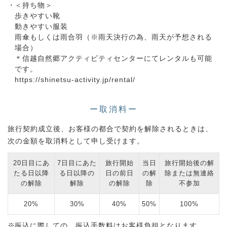
＜持ち物＞
歩きやすい靴
動きやすい服装
雨傘もしくは雨合羽（※雨天決行の為、雨天が予想される
場合）
＊信越自然郷アクティビティセンターにてレンタルも可能
です。
https://shinetsu-activity.jp/rental/
ー取消料ー
旅行契約成立後、お客様の都合で契約を解除されるときは、
次の金額を取消料として申し受けます。
20日目にあ
7日目にあた
旅行開始
当日
旅行開始後の解
たる日以降
る日以降の
日の前日
の解
除または無連絡
の解除
解除
の解除
除
不参加
20%
30%
40%
50%
100%
振込に際しての、振込手数料はお客様負担となります。