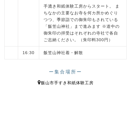
手漉き和紙体験工房からスタート。 ま
ちなかの主要なお寺を何カ所かめぐり
つつ、季節詣での御朱印もされている
「飯笠山神社」まで進みます ※道中の
御朱印の拝受はそれぞれの寺社で各自
ご志納ください。（朱印料300円）
16:30
飯笠山神社着・解散
ー集合場所ー
飯山市手すき和紙体験工房