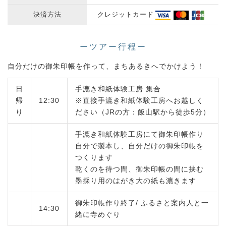
決済方法
クレジットカード
ーツアー行程ー
自分だけの御朱印帳を作って、まちあるきへでかけよう！
日
手漉き和紙体験工房 集合
帰
12:30
※直接手漉き和紙体験工房へお越しく
り
ださい（JRの方：飯山駅から徒歩5分）
手漉き和紙体験工房にて御朱印帳作り
自分で製本し、自分だけの御朱印帳を
つくります
乾くのを待つ間、御朱印帳の間に挟む
墨採り用のはがき大の紙も漉きます
御朱印帳作り終了/ ふるさと案内人と一
14:30
緒に寺めぐり