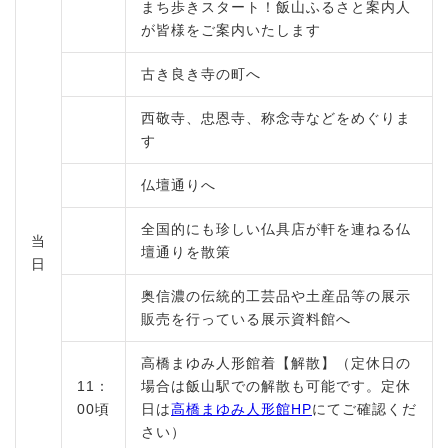
まち歩きスタート！飯山ふるさと案内人
が皆様をご案内いたします
古き良き寺の町へ
西敬寺、忠恩寺、称念寺などをめぐりま
す
仏壇通りへ
全国的にも珍しい仏具店が軒を連ねる仏
当
壇通りを散策
日
奥信濃の伝統的工芸品や土産品等の展示
販売を行っている展示資料館へ
高橋まゆみ人形館着【解散】（定休日の
11：
場合は飯山駅での解散も可能です。定休
00頃
日は
高橋まゆみ人形館HP
にてご確認くだ
さい）