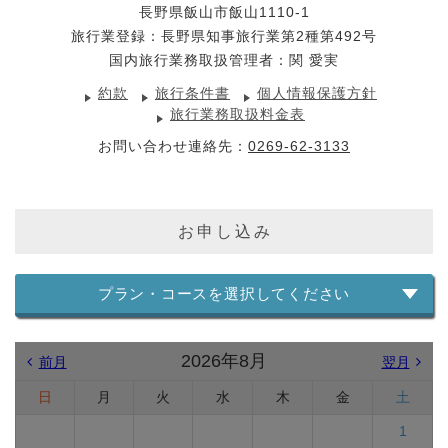
長野県飯山市飯山1110-1
旅行業登録：長野県知事旅行業第2種第492号
国内旅行業務取扱管理者：関 愛実
約款
旅行条件書
個人情報保護方針
旅行業務取扱料金表
お問い合わせ連絡先：
0269-62-3133
お申し込み
プラン・コースを選択してください
2026年8月
前月
翌月
日
月
火
水
木
金
土
1