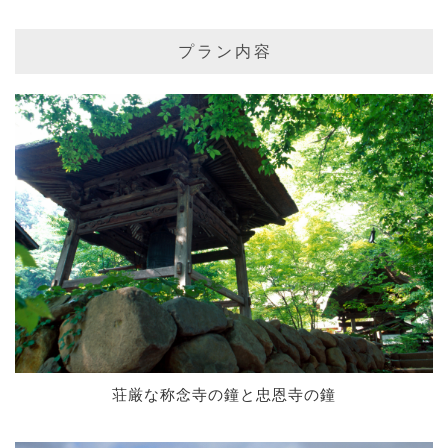
プラン内容
荘厳な称念寺の鐘と忠恩寺の鐘