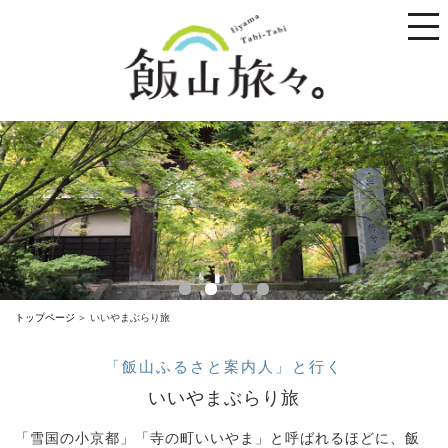
toggle
naviga
トップページ
いいやまぶらり旅
「飯山ふるさと案内人」と行く
いいやまぶらり旅
「雪国の小京都」「寺の町いいやま」と呼ばれるほどに、飯