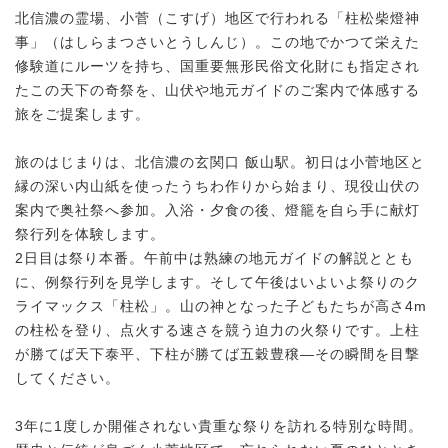
北信濃の霊場、小菅（こすげ）地区で行われる「柱松柴燈神
事」（はしらまつさいとうしんじ）。この地でかつて栄えた
修験道にルーツを持ち、国重要無形民俗文化財にも指定され
たこの天下の奇祭を、山伏や地元ガイドのご案内で体感する
旅をご提案します。
旅のはじまりは、北信濃の玄関口 飯山駅。初日は小菅地区と
縁の深い内山紙を使ったうちわ作りから始まり、現役山伏の
案内で奥社祭へ参加。入浴・夕食の後、燈籠を自ら手に献灯
祭行列を体験します。
2日目は祭り本番。午前中は熟練の地元ガイドの解説ととも
に、例祭行列を見学します。そして午後はいよいよ祭りのク
ライマックス「柱松」。山の神となった子どもたちが高さ4m
の柱松を登り、点火する速さを競う迫力の火祭りです。上柱
が勝てば天下泰平、下柱が勝てば五穀豊穣—その瞬間を目撃
してください。
3年に1度しか開催されない貴重な祭りを訪れる特別な時間。