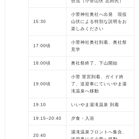
合流（小菅山伏 志田氏）
小菅神社奥社へ出発 現役
15:30
山伏による特別な説明をお
楽しみください
小菅神社奥社到着、奥社祭
17:00頃
見学
18:00頃
奥社祭終了、下山開始
小菅 里宮到着、ガイド終
19:00頃
了、送迎車にていいやま湯
滝温泉へ移動
19:10
いいやま湯滝温泉 到着
19:15~20:40
夕食・入浴
湯滝温泉フロントへ集合、
20:40