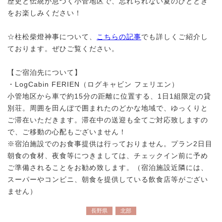
歴史と伝統が息づく小菅地区で、忘れられない夏のひととき
をお楽しみください！
☆柱松柴燈神事について、
こちらの記事
でも詳しくご紹介し
ております。ぜひご覧ください。
【ご宿泊先について】
・LogCabin FERIEN（ログキャビン フェリエン）
小管地区から車で約15分の距離に位置する、1日1組限定の貸
別荘。周囲を田んぼで囲まれたのどかな地域で、ゆっくりと
ご滞在いただきます。滞在中の送迎も全てご対応致しますの
で、ご移動の心配もございません！
※宿泊施設でのお食事提供は行っておりません。プラン2日目
朝食の食材、夜食等につきましては、チェックイン前に予め
ご準備されることをお勧め致します。（宿泊施設近隣には、
スーパーやコンビニ、朝食を提供している飲食店等がござい
ません）
長野県
北部