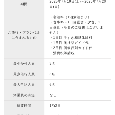
2025年7月19日(土)～2025年7月20
期間
日(日)
・宿泊料（1泊素泊まり）
・食事料＝1日目昼食・夕食、2日
目昼食（朝食のご提供はございま
ご旅行・プラン代金
せん）
に含まれるもの
・1日目 手すき和紙体験料
・1日目 奥社祭ガイド代
・2日目 例祭行列ガイド代
・消費税等諸税
最少受付人員
3名
最少催行人員
3名
最大申込人員
6名
添乗員の有無
なし
所要時間
1泊2日