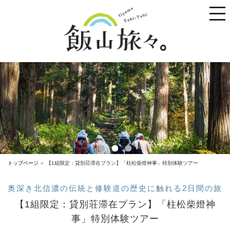
toggle
naviga
トップページ
【1組限定：貸別荘滞在プラン】「柱松柴燈神事」特別体験ツアー
奥深き北信濃の伝統と修験道の歴史に触れる2日間の旅
【1組限定：貸別荘滞在プラン】「柱松柴燈神
事」特別体験ツアー