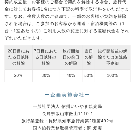
契約成立後、お客様のご都合で契約を解除する場合、旅行代
金に対してお客様1名につき下記の料率で取消料をいただきま
す。なお、複数人数のご参加で、一部のお客様が契約を解除
される場合は、ご参加のお客様から運送・宿泊機関等の（1
台・1室あたりの）ご利用人数の変更に対する差額代金をそれ
ぞれいただきます。
20日目にあ
7日目にあた
旅行開始
当日
旅行開始後の解
たる日以降
る日以降の
日の前日
の解
除または無連絡
の解除
解除
の解除
除
不参加
20%
30%
40%
50%
100%
ー企画実施会社ー
一般社団法人 信州いいやま観光局
長野県飯山市飯山1110-1
旅行業登録：長野県知事旅行業第2種第492号
国内旅行業務取扱管理者：関 愛実