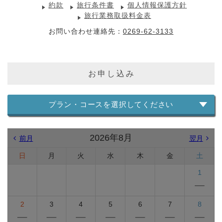
約款
旅行条件書
個人情報保護方針
旅行業務取扱料金表
お問い合わせ連絡先：
0269-62-3133
お申し込み
プラン・コースを選択してください
2026年8月
前月
翌月
日
月
火
水
木
金
土
1
2
3
4
5
6
7
8