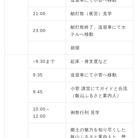
送迎車にて小菅へ移動
21:00
献灯祭（夜宮）見学
献灯祭終了、送迎車にてホ
23:00
テルへ移動
就寝
~9:30まで
起床・身支度など
9:35
送迎車にて小菅へ移動
小菅 講堂にてガイドと合流
9:45
（飯山ふるさと案内人）
10:00～
例祭行列 見学
12:00
郷土の魅力を知り尽くした
飯山ふるさと案内人と、歴