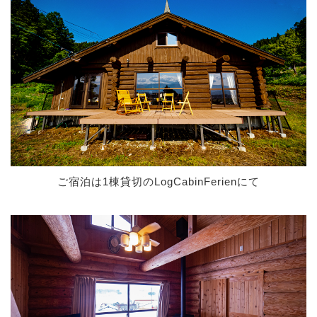
ご宿泊は1棟貸切のLogCabinFerienにて