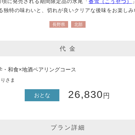
0月頃に発売される期間限定品の水尾「
香雪（こうせつ）
る独特の味わいと、切れが良いクリアな後味をお楽しみ
長野県
北部
代 金
学・和食×地酒ペアリングコース
とりさま
26,830
円
おとな
プラン詳細