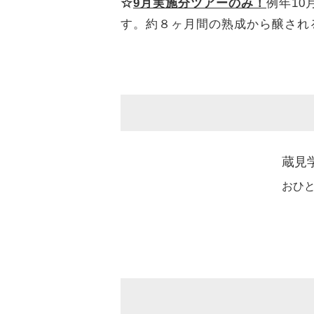
☆
9月実施分ツアーのみ！
例年1
す。約８ヶ月間の熟成から醸され
蔵見
おひ