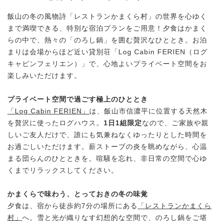
飯山の冬の風物詩「レストランかまくら村」の世界を心ゆく
まで満喫できる、特別な宿泊プランをご用意！夕食はかまく
らの中で、熱々の「のろし鍋」を囲む贅沢なひととき。お泊
まりは会場からほど近い貸別荘「Log Cabin FERIEN（ログ
キャビンフェリエン）」で、心地よいプライベート空間をお
楽しみいただけます。
プライベート空間で過ごす極上のひととき
「Log Cabin FERIEN」
は、飯山市信濃平に位置する天然木
を贅沢に使ったログハウス。
1日1組限定
なので、ご家族や親
しいご友人だけで、誰にも気兼ねなくゆったりとした時間を
お過ごしいただけます。薪ストーブの炎を眺めながら、心温
まる団らんのひとときを。喧騒を忘れ、非日常の空間で心ゆ
くまでリラックスしてください。
かまくらで味わう、とっておきの冬の味覚
夕食は、宿から徒歩約7分の場所にある
「レストランかまくら
村」
へ。雪と光が織りなす幻想的な空間で、のろし鍋をご堪