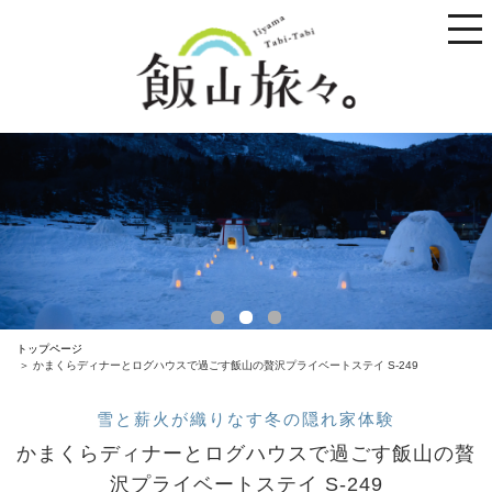
toggle
naviga
トップページ
かまくらディナーとログハウスで過ごす飯山の贅沢プライベートステイ S-249
雪と薪火が織りなす冬の隠れ家体験
かまくらディナーとログハウスで過ごす飯山の贅
沢プライベートステイ S-249