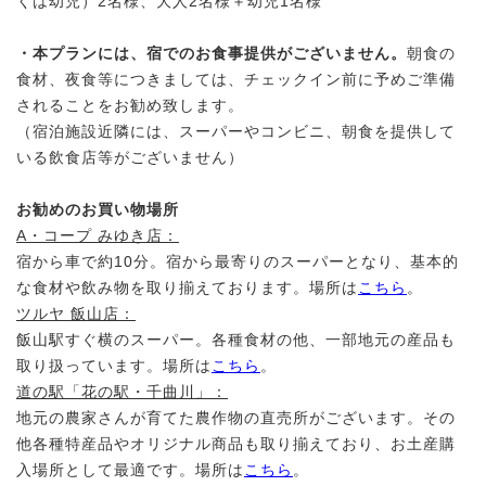
くは幼児）2名様、大人2名様＋幼児1名様
・本プランには、宿でのお食事提供がございません。
朝食の
食材、夜食等につきましては、チェックイン前に予めご準備
されることをお勧め致します。
（宿泊施設近隣には、スーパーやコンビニ、朝食を提供して
いる飲食店等がございません）
お勧めのお買い物場所
A・コープ みゆき店：
宿から車で約10分。宿から最寄りのスーパーとなり、基本的
な食材や飲み物を取り揃えております。場所は
こちら
。
ツルヤ 飯山店：
飯山駅すぐ横のスーパー。各種食材の他、一部地元の産品も
取り扱っています。場所は
こちら
。
道の駅「花の駅・千曲川」：
地元の農家さんが育てた農作物の直売所がございます。その
他各種特産品やオリジナル商品も取り揃えており、お土産購
入場所として最適です。場所は
こちら
。