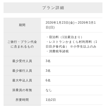
プラン詳細
2026年1月23日(金)～2026年3月1
期間
日(日)
・宿泊料（1泊素泊まり）
ご旅行・プラン代金
・レストランかまくら村利用料（1
に含まれるもの
日目夕食代金） ※小学生以上のみ
・消費税等諸税
最少受付人員
3名
最少催行人員
3名
最大申込人員
6名
添乗員の有無
なし
所要時間
1泊2日