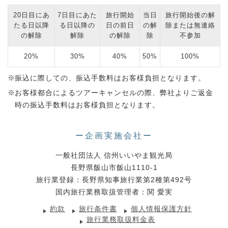
20日目にあ
7日目にあた
旅行開始
当日
旅行開始後の解
たる日以降
る日以降の
日の前日
の解
除または無連絡
の解除
解除
の解除
除
不参加
20%
30%
40%
50%
100%
振込に際しての、振込手数料はお客様負担となります。
お客様都合によるツアーキャンセルの際、弊社よりご返金
時の振込手数料はお客様負担となります。
ー企画実施会社ー
一般社団法人 信州いいやま観光局
長野県飯山市飯山1110-1
旅行業登録：長野県知事旅行業第2種第492号
国内旅行業務取扱管理者：関 愛実
約款
旅行条件書
個人情報保護方針
旅行業務取扱料金表