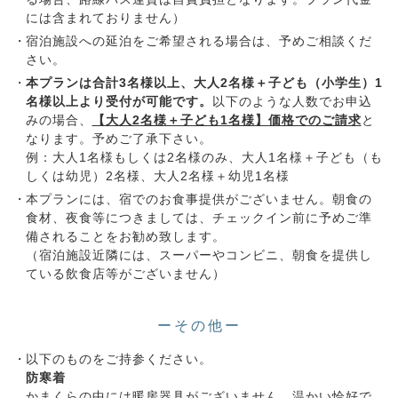
には含まれておりません）
宿泊施設への延泊をご希望される場合は、予めご相談くだ
さい。
本プランは合計3名様以上、大人2名様＋子ども（小学生）1
名様以上より受付が可能です。
以下のような人数でお申込
みの場合、
【大人2名様＋子ども1名様】価格でのご請求
と
なります。予めご了承下さい。
例：大人1名様もしくは2名様のみ、大人1名様＋子ども（も
しくは幼児）2名様、大人2名様＋幼児1名様
本プランには、宿でのお食事提供がございません。朝食の
食材、夜食等につきましては、チェックイン前に予めご準
備されることをお勧め致します。
（宿泊施設近隣には、スーパーやコンビニ、朝食を提供し
ている飲食店等がございません）
ーその他ー
以下のものをご持参ください。
防寒着
かまくらの中には暖房器具がございません。温かい恰好で