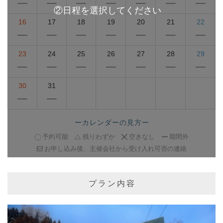
16
17
18
19
20
21
22
23
24
25
26
27
28
29
30
31
ーカレンダーの見方ー
予約可能
残りわずか
空きなし
期間外
お申し込み後、主催会社から受け入れ可否の連絡
プラン内容